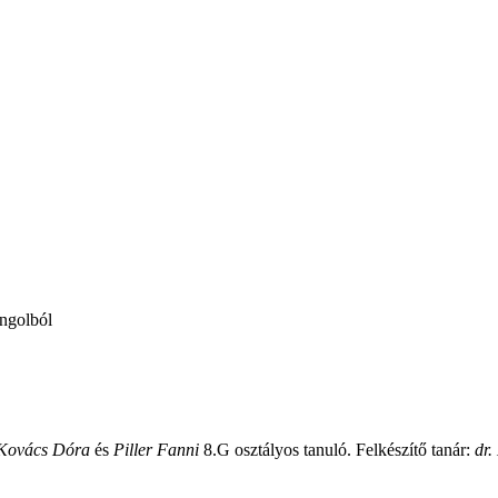
angolból
Kovács Dóra
és
Piller Fanni
8.G osztályos tanuló. Felkészítő tanár:
dr.