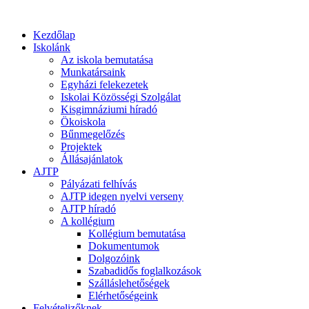
Kezdőlap
Iskolánk
Az iskola bemutatása
Munkatársaink
Egyházi felekezetek
Iskolai Közösségi Szolgálat
Kisgimnáziumi híradó
Ökoiskola
Bűnmegelőzés
Projektek
Állásajánlatok
AJTP
Pályázati felhívás
AJTP idegen nyelvi verseny
AJTP híradó
A kollégium
Kollégium bemutatása
Dokumentumok
Dolgozóink
Szabadidős foglalkozások
Szálláslehetőségek
Elérhetőségeink
Felvételizőknek