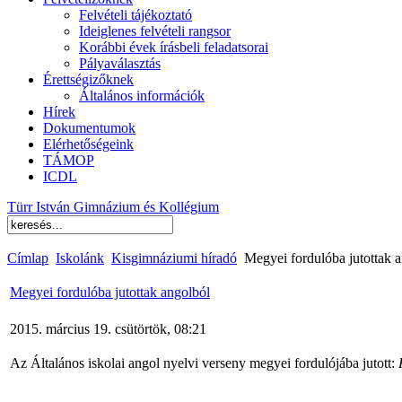
Felvételi tájékoztató
Ideiglenes felvételi rangsor
Korábbi évek írásbeli feladatsorai
Pályaválasztás
Érettségizőknek
Általános információk
Hírek
Dokumentumok
Elérhetőségeink
TÁMOP
ICDL
Türr István Gimnázium és Kollégium
Címlap
Iskolánk
Kisgimnáziumi híradó
Megyei fordulóba jutottak 
Megyei fordulóba jutottak angolból
2015. március 19. csütörtök, 08:21
Az Általános iskolai angol nyelvi verseny megyei fordulójába jutott: