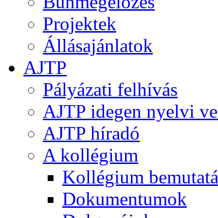
Bűnmegelőzés
Projektek
Állásajánlatok
AJTP
Pályázati felhívás
AJTP idegen nyelvi ve
AJTP híradó
A kollégium
Kollégium bemutatá
Dokumentumok