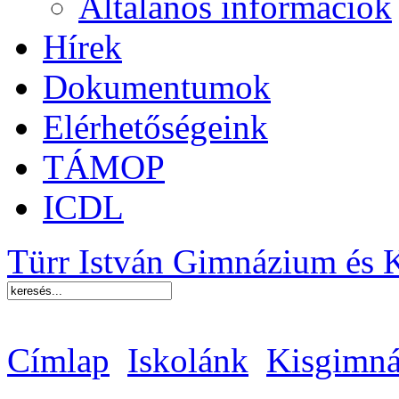
Általános információk
Hírek
Dokumentumok
Elérhetőségeink
TÁMOP
ICDL
Türr István Gimnázium és 
Címlap
Iskolánk
Kisgimná