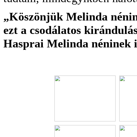
„Köszönjük Melinda nénin
ezt a csodálatos kirándulá
Hasprai Melinda néninek is