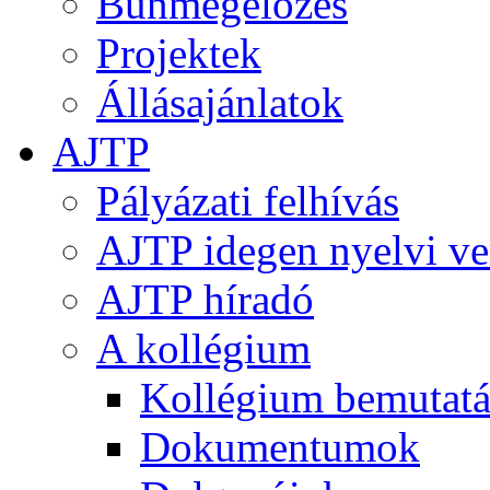
Bűnmegelőzés
Projektek
Állásajánlatok
AJTP
Pályázati felhívás
AJTP idegen nyelvi ve
AJTP híradó
A kollégium
Kollégium bemutatá
Dokumentumok