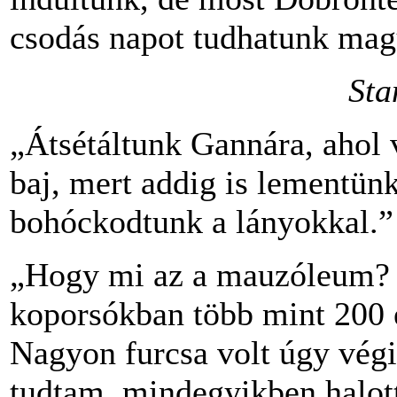
csodás napot tudhatunk ma
Sta
„Átsétáltunk Gannára, ahol v
baj, mert addig is lementünk
bohóckodtunk a lányokkal.”
„Hogy mi az a mauzóleum? A
koporsókban több mint 200 
Nagyon furcsa volt úgy vé
tudtam, mindegyikben halot