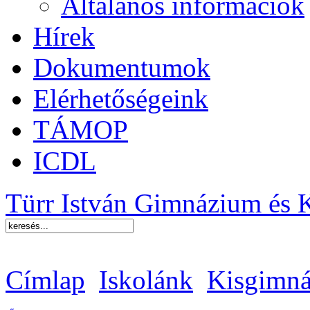
Általános információk
Hírek
Dokumentumok
Elérhetőségeink
TÁMOP
ICDL
Türr István Gimnázium és 
Címlap
Iskolánk
Kisgimná