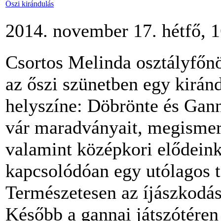
Őszi kirándulás
2014. november 17. hétfő, 
Csortos Melinda osztályfőnö
az őszi szünetben egy kirán
helyszíne: Döbrönte és Gan
vár maradványait, megismer
valamint középkori elődein
kapcsolódóan egy utólagos te
Természetesen az íjászkodás
Később a gannai játszótéren 