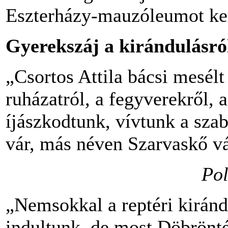
Eszterházy-mauzóleumot ker
Gyerekszáj a kirándulásró
„Csortos Attila bácsi mesél
ruházatról, a fegyverekről,
íjászkodtunk, vívtunk a szab
vár, más néven Szarvaskő vá
Pol
„Nemsokkal a reptéri kirándu
indultunk, de most Döbrönt