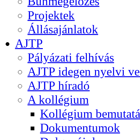
Bűnmegelőzés
Projektek
Állásajánlatok
AJTP
Pályázati felhívás
AJTP idegen nyelvi ve
AJTP híradó
A kollégium
Kollégium bemutatá
Dokumentumok