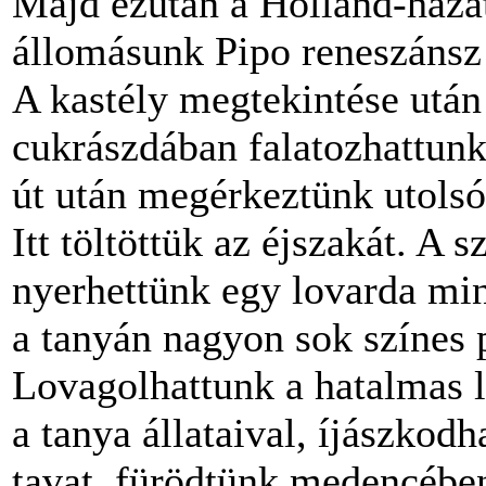
Majd ezután a Holland-háza
állomásunk Pipo reneszánsz 
A kastély megtekintése utá
cukrászdában falatozhattunk 
út után megérkeztünk utols
Itt töltöttük az éjszakát. A s
nyerhettünk egy lovarda min
a tanyán nagyon sok színes 
Lovagolhattunk a hatalmas 
a tanya állataival, íjászkodh
tavat, fürödtünk medencébe