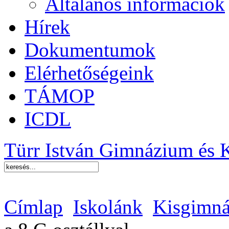
Általános információk
Hírek
Dokumentumok
Elérhetőségeink
TÁMOP
ICDL
Türr István Gimnázium és 
Címlap
Iskolánk
Kisgimná