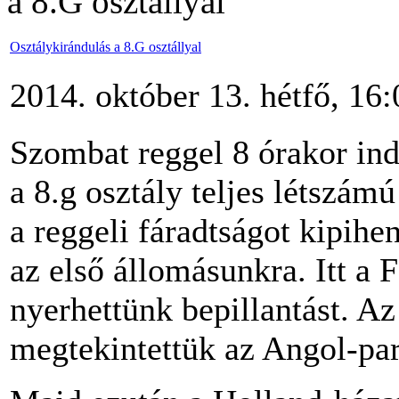
a 8.G osztállyal
Osztálykirándulás a 8.G osztállyal
2014. október 13. hétfő, 16:
Szombat reggel 8 órakor ind
a 8.g osztály teljes létszám
a reggeli fáradtságot kipih
az első állomásunkra. Itt a F
nyerhettünk bepillantást. A
megtekintettük az Angol-par