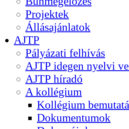
Bűnmegelőzés
Projektek
Állásajánlatok
AJTP
Pályázati felhívás
AJTP idegen nyelvi ve
AJTP híradó
A kollégium
Kollégium bemutatá
Dokumentumok