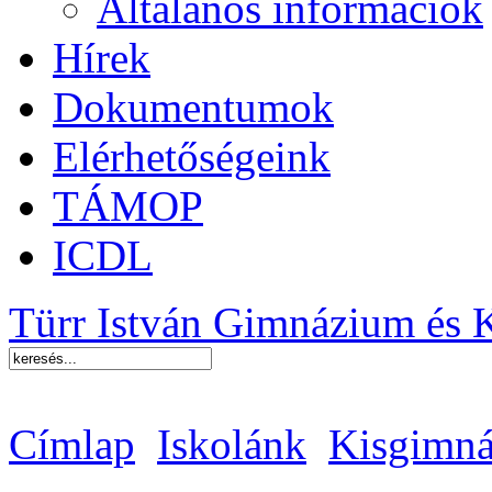
Általános információk
Hírek
Dokumentumok
Elérhetőségeink
TÁMOP
ICDL
Türr István Gimnázium és 
Címlap
Iskolánk
Kisgimná