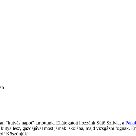
an
an "kutyás napot" tartottunk. Ellátogatott hozzánk Sütő Szilvia, a
Pápa
kutya lesz, gazdájával most járnak iskolába, majd vizsgázni fognak. Érdek
ól! Köszönjük!