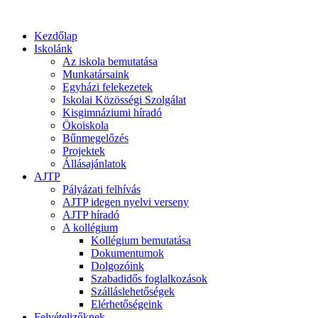
Kezdőlap
Iskolánk
Az iskola bemutatása
Munkatársaink
Egyházi felekezetek
Iskolai Közösségi Szolgálat
Kisgimnáziumi híradó
Ökoiskola
Bűnmegelőzés
Projektek
Állásajánlatok
AJTP
Pályázati felhívás
AJTP idegen nyelvi verseny
AJTP híradó
A kollégium
Kollégium bemutatása
Dokumentumok
Dolgozóink
Szabadidős foglalkozások
Szálláslehetőségek
Elérhetőségeink
Felvételizőknek