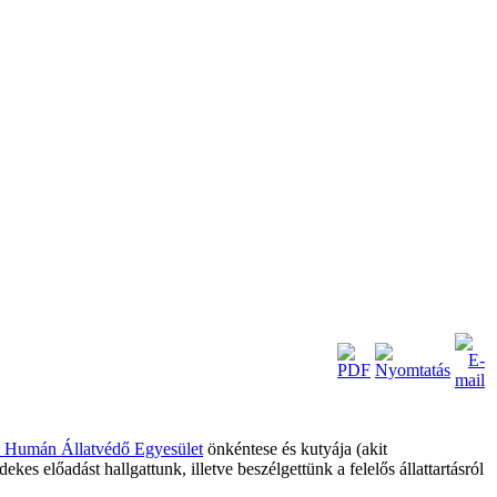
i Humán Állatvédő Egyesület
önkéntese és kutyája (akit
es előadást hallgattunk, illetve beszélgettünk a felelős állattartásról