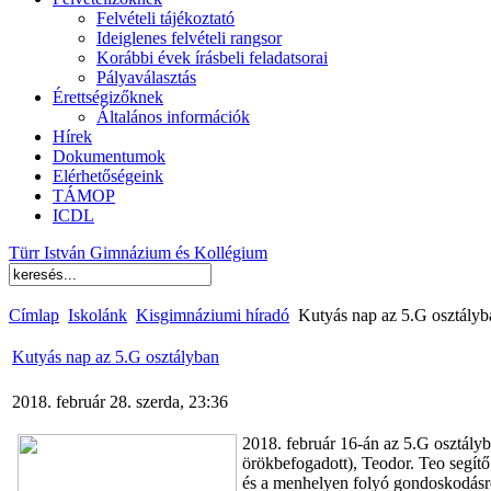
Felvételi tájékoztató
Ideiglenes felvételi rangsor
Korábbi évek írásbeli feladatsorai
Pályaválasztás
Érettségizőknek
Általános információk
Hírek
Dokumentumok
Elérhetőségeink
TÁMOP
ICDL
Türr István Gimnázium és Kollégium
Címlap
Iskolánk
Kisgimnáziumi híradó
Kutyás nap az 5.G osztályb
Kutyás nap az 5.G osztályban
2018. február 28. szerda, 23:36
2018. február 16-án az 5.G osztályb
örökbefogadott), Teodor. Teo segítő 
és a menhelyen folyó gondoskodásr