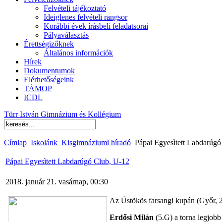
Felvételi tájékoztató
Ideiglenes felvételi rangsor
Korábbi évek írásbeli feladatsorai
Pályaválasztás
Érettségizőknek
Általános információk
Hírek
Dokumentumok
Elérhetőségeink
TÁMOP
ICDL
Türr István Gimnázium és Kollégium
Címlap
Iskolánk
Kisgimnáziumi híradó
Pápai Egyesìtett Labdarúgó
Pápai Egyesìtett Labdarúgó Club, U-12
2018. január 21. vasárnap, 00:30
Az Üstökös farsangi kupán (Győr, 20
Erdősi Milán
(5.G) a torna legjobb