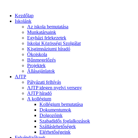
Kezdőlap
Iskolánk
Az iskola bemutatása
Munkatársaink
Egyházi felekezetek
Iskolai Közösségi Szolgálat
Kisgimnáziumi híradó
Ökoiskola
Bűnmegelőzés
Projektek
Állásajánlatok
AJTP
Pályázati felhívás
AJTP idegen nyelvi verseny
AJTP híradó
A kollégium
Kollégium bemutatása
Dokumentumok
Dolgozóink
Szabadidős foglalkozások
Szálláslehetőségek
Elérhetőségeink
Felvételizőknek