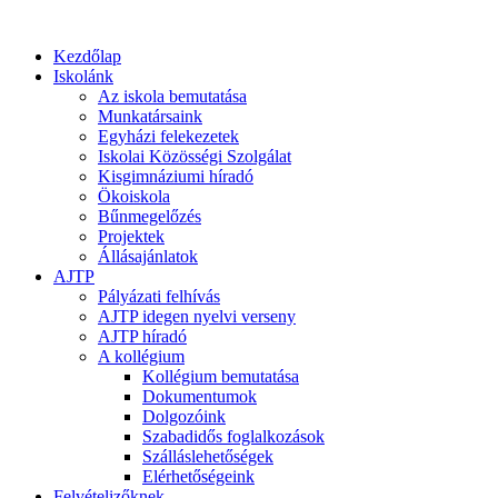
Kezdőlap
Iskolánk
Az iskola bemutatása
Munkatársaink
Egyházi felekezetek
Iskolai Közösségi Szolgálat
Kisgimnáziumi híradó
Ökoiskola
Bűnmegelőzés
Projektek
Állásajánlatok
AJTP
Pályázati felhívás
AJTP idegen nyelvi verseny
AJTP híradó
A kollégium
Kollégium bemutatása
Dokumentumok
Dolgozóink
Szabadidős foglalkozások
Szálláslehetőségek
Elérhetőségeink
Felvételizőknek