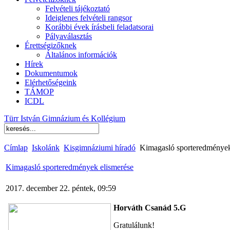
Felvételi tájékoztató
Ideiglenes felvételi rangsor
Korábbi évek írásbeli feladatsorai
Pályaválasztás
Érettségizőknek
Általános információk
Hírek
Dokumentumok
Elérhetőségeink
TÁMOP
ICDL
Türr István Gimnázium és Kollégium
Címlap
Iskolánk
Kisgimnáziumi híradó
Kimagasló sporteredmények
Kimagasló sporteredmények elismerése
2017. december 22. péntek, 09:59
Horváth Csanád 5.G
Gratulálunk!