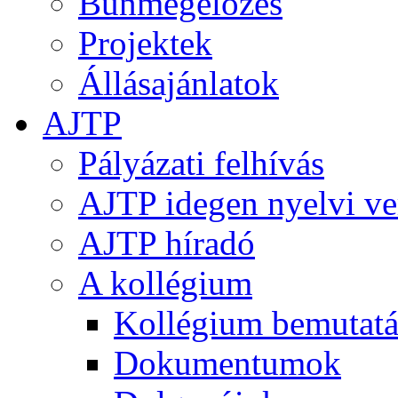
Bűnmegelőzés
Projektek
Állásajánlatok
AJTP
Pályázati felhívás
AJTP idegen nyelvi ve
AJTP híradó
A kollégium
Kollégium bemutatá
Dokumentumok