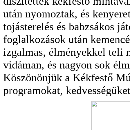
díszítettek kékfestő mintáv
után nyomoztak, és kenyeret
tojásterelés és babzsákos já
foglalkozások után kemencéb
izgalmas, élményekkel teli n
vidáman, és nagyon sok élm
Köszönönjük a Kékfestő Mú
programokat, kedvességüket