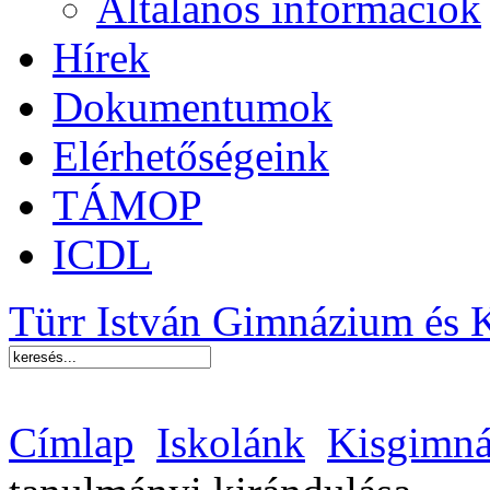
Általános információk
Hírek
Dokumentumok
Elérhetőségeink
TÁMOP
ICDL
Türr István Gimnázium és 
Címlap
Iskolánk
Kisgimná