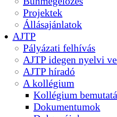
Bűnmegelőzés
Projektek
Állásajánlatok
AJTP
Pályázati felhívás
AJTP idegen nyelvi ve
AJTP híradó
A kollégium
Kollégium bemutatá
Dokumentumok