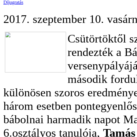
Díjugratás
2017. szeptember 10. vasárn
Csütörtöktől s
rendezték a B
versenypályáj
második fordul
különösen szoros eredmények
három esetben pontegyenlősé
bábolnai harmadik napot Mas
6.osztályos tanulója,
Tamás