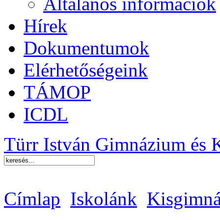
Általános információk
Hírek
Dokumentumok
Elérhetőségeink
TÁMOP
ICDL
Türr István Gimnázium és 
Címlap
Iskolánk
Kisgimná