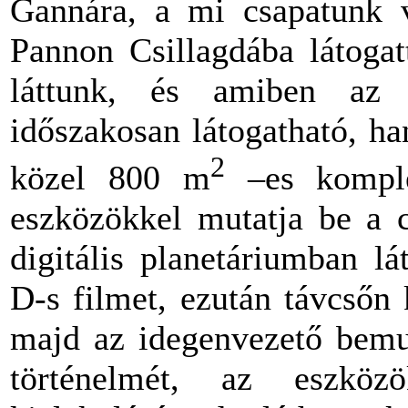
Gannára, a mi csapatunk v
Pannon Csillagdába látogat
láttunk, és amiben az
időszakosan látogatható, h
2
közel 800 m
–es komple
eszközökkel mutatja be a cs
digitális planetáriumban l
D-s filmet, ezután távcsőn
majd az idegenvezető bemut
történelmét, az eszköz