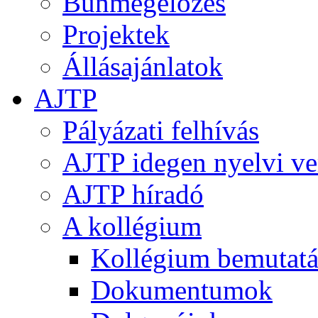
Bűnmegelőzés
Projektek
Állásajánlatok
AJTP
Pályázati felhívás
AJTP idegen nyelvi ve
AJTP híradó
A kollégium
Kollégium bemutatá
Dokumentumok