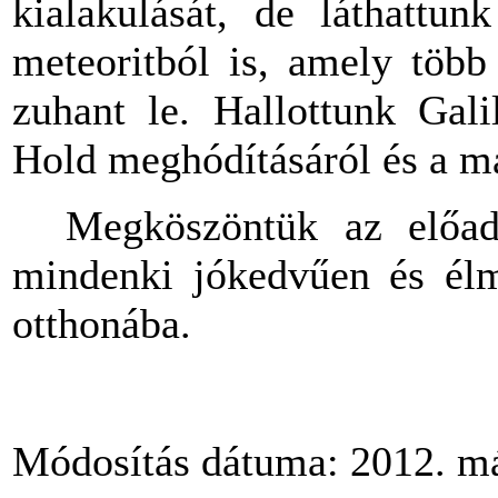
kialakulását, de láthattu
meteoritból is, amely több
zuhant le. Hallottunk Gali
Hold meghódításáról és a ma
Megköszöntük az előadás
mindenki jókedvűen és élm
otthonába.
Módosítás dátuma: 2012. má