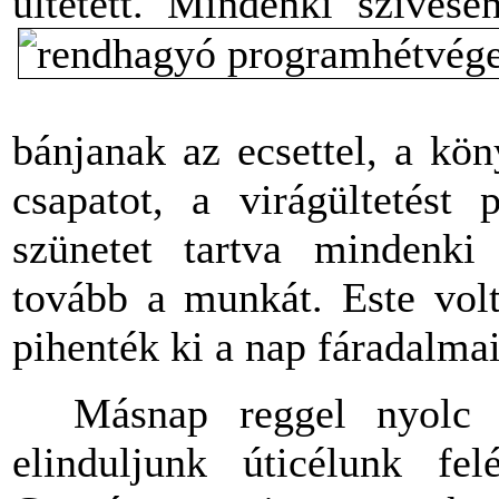
ültetett. Mindenki szívese
bánjanak az ecsettel, a kön
csapatot, a virágültetést
szünetet tartva mindenki 
tovább a munkát. Este volta
pihenték ki a nap fáradalmai
Másnap reggel nyolc ór
elinduljunk úticélunk fe