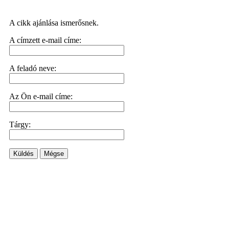
A cikk ajánlása ismerősnek.
A címzett e-mail címe:
A feladó neve:
Az Ön e-mail címe:
Tárgy:
Küldés
Mégse