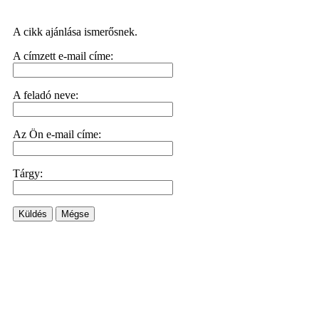
A cikk ajánlása ismerősnek.
A címzett e-mail címe:
A feladó neve:
Az Ön e-mail címe:
Tárgy:
Küldés
Mégse