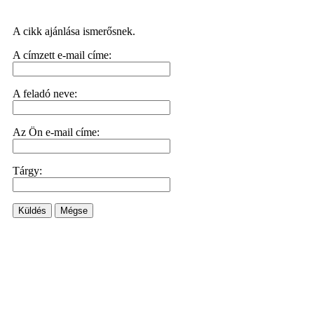
A cikk ajánlása ismerősnek.
A címzett e-mail címe:
A feladó neve:
Az Ön e-mail címe:
Tárgy:
Küldés
Mégse