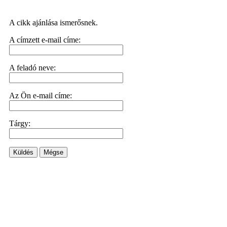
A cikk ajánlása ismerősnek.
A címzett e-mail címe:
A feladó neve:
Az Ön e-mail címe:
Tárgy:
Küldés
Mégse