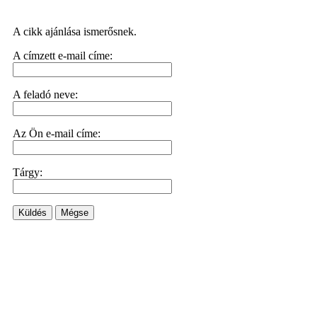
A cikk ajánlása ismerősnek.
A címzett e-mail címe:
A feladó neve:
Az Ön e-mail címe:
Tárgy:
Küldés
Mégse