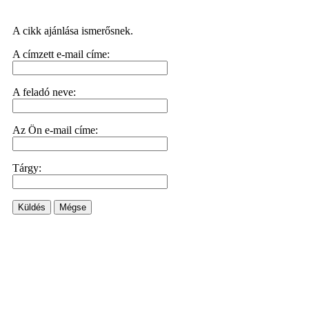
A cikk ajánlása ismerősnek.
A címzett e-mail címe:
A feladó neve:
Az Ön e-mail címe:
Tárgy:
Küldés
Mégse