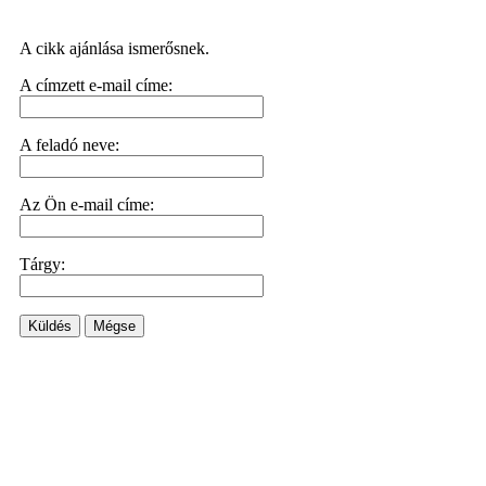
A cikk ajánlása ismerősnek.
A címzett e-mail címe:
A feladó neve:
Az Ön e-mail címe:
Tárgy:
Küldés
Mégse