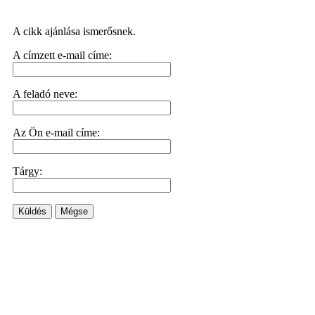
A cikk ajánlása ismerősnek.
A címzett e-mail címe:
A feladó neve:
Az Ön e-mail címe:
Tárgy:
Küldés
Mégse