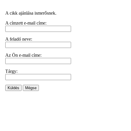
A cikk ajánlása ismerősnek.
A címzett e-mail címe:
A feladó neve:
Az Ön e-mail címe:
Tárgy:
Küldés
Mégse