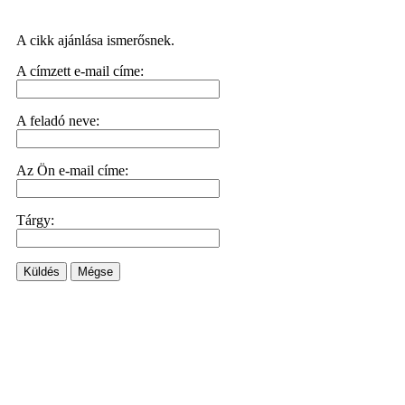
A cikk ajánlása ismerősnek.
A címzett e-mail címe:
A feladó neve:
Az Ön e-mail címe:
Tárgy:
Küldés
Mégse