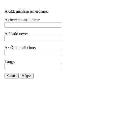
A cikk ajánlása ismerősnek.
A címzett e-mail címe:
A feladó neve:
Az Ön e-mail címe:
Tárgy:
Küldés
Mégse