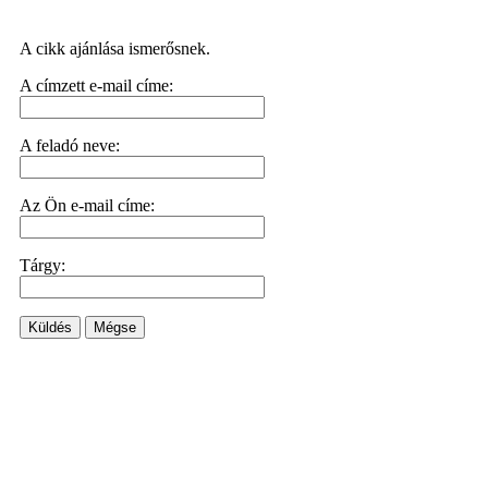
A cikk ajánlása ismerősnek.
A címzett e-mail címe:
A feladó neve:
Az Ön e-mail címe:
Tárgy:
Küldés
Mégse