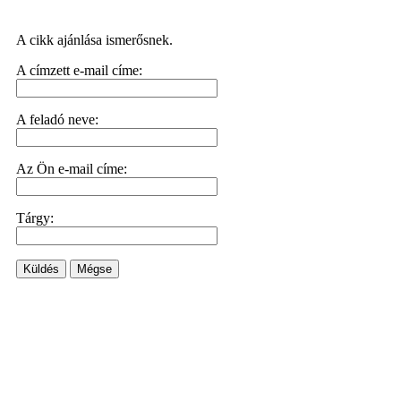
A cikk ajánlása ismerősnek.
A címzett e-mail címe:
A feladó neve:
Az Ön e-mail címe:
Tárgy:
Küldés
Mégse