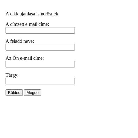
A cikk ajánlása ismerősnek.
A címzett e-mail címe:
A feladó neve:
Az Ön e-mail címe:
Tárgy:
Küldés
Mégse