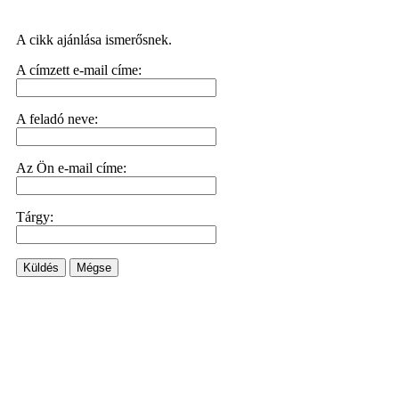
A cikk ajánlása ismerősnek.
A címzett e-mail címe:
A feladó neve:
Az Ön e-mail címe:
Tárgy:
Küldés
Mégse