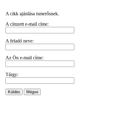
A cikk ajánlása ismerősnek.
A címzett e-mail címe:
A feladó neve:
Az Ön e-mail címe:
Tárgy:
Küldés
Mégse