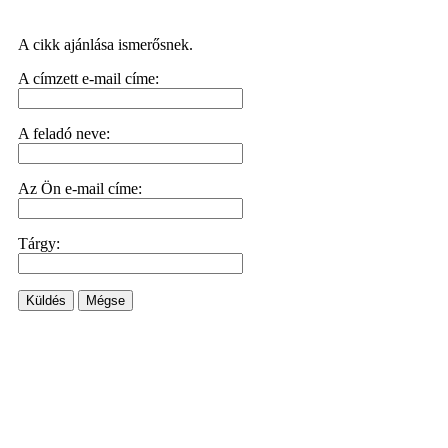
A cikk ajánlása ismerősnek.
A címzett e-mail címe:
A feladó neve:
Az Ön e-mail címe:
Tárgy:
Küldés
Mégse