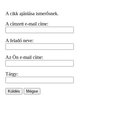
A cikk ajánlása ismerősnek.
A címzett e-mail címe:
A feladó neve:
Az Ön e-mail címe:
Tárgy:
Küldés
Mégse