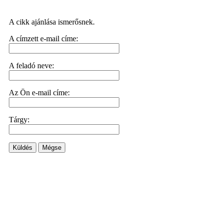
A cikk ajánlása ismerősnek.
A címzett e-mail címe:
A feladó neve:
Az Ön e-mail címe:
Tárgy:
Küldés
Mégse