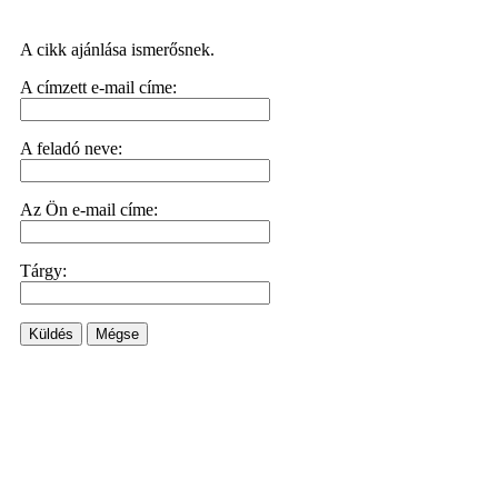
A cikk ajánlása ismerősnek.
A címzett e-mail címe:
A feladó neve:
Az Ön e-mail címe:
Tárgy:
Küldés
Mégse