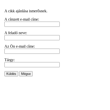
A cikk ajánlása ismerősnek.
A címzett e-mail címe:
A feladó neve:
Az Ön e-mail címe:
Tárgy:
Küldés
Mégse