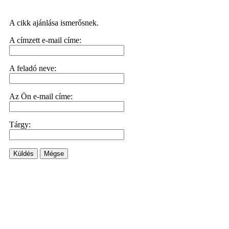
A cikk ajánlása ismerősnek.
A címzett e-mail címe:
A feladó neve:
Az Ön e-mail címe:
Tárgy:
Küldés
Mégse