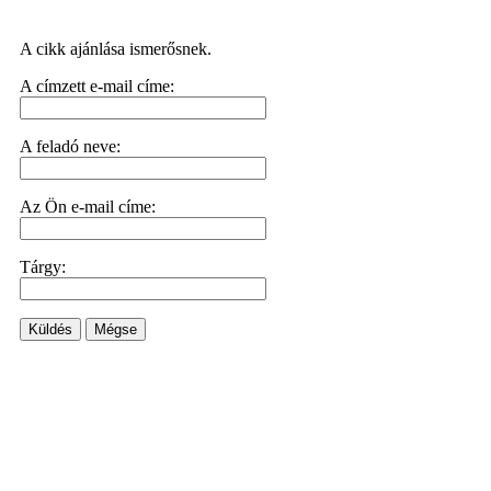
A cikk ajánlása ismerősnek.
A címzett e-mail címe:
A feladó neve:
Az Ön e-mail címe:
Tárgy:
Küldés
Mégse