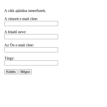
A cikk ajánlása ismerősnek.
A címzett e-mail címe:
A feladó neve:
Az Ön e-mail címe:
Tárgy:
Küldés
Mégse