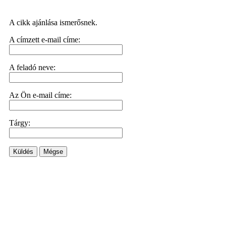
A cikk ajánlása ismerősnek.
A címzett e-mail címe:
A feladó neve:
Az Ön e-mail címe:
Tárgy:
Küldés
Mégse