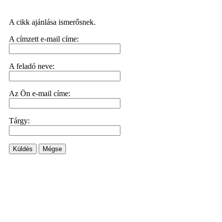
A cikk ajánlása ismerősnek.
A címzett e-mail címe:
A feladó neve:
Az Ön e-mail címe:
Tárgy:
Küldés
Mégse