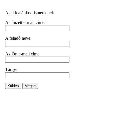
A cikk ajánlása ismerősnek.
A címzett e-mail címe:
A feladó neve:
Az Ön e-mail címe:
Tárgy:
Küldés
Mégse