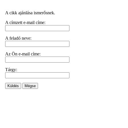
A cikk ajánlása ismerősnek.
A címzett e-mail címe:
A feladó neve:
Az Ön e-mail címe:
Tárgy:
Küldés
Mégse