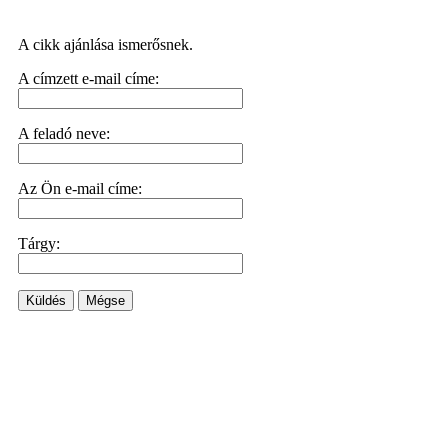
A cikk ajánlása ismerősnek.
A címzett e-mail címe:
A feladó neve:
Az Ön e-mail címe:
Tárgy:
Küldés
Mégse