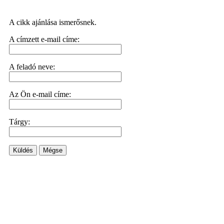
A cikk ajánlása ismerősnek.
A címzett e-mail címe:
A feladó neve:
Az Ön e-mail címe:
Tárgy:
Küldés
Mégse