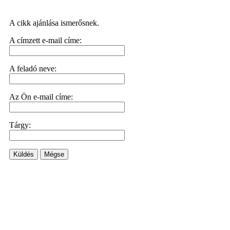
A cikk ajánlása ismerősnek.
A címzett e-mail címe:
A feladó neve:
Az Ön e-mail címe:
Tárgy:
Küldés
Mégse