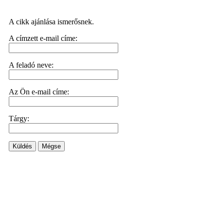
A cikk ajánlása ismerősnek.
A címzett e-mail címe:
A feladó neve:
Az Ön e-mail címe:
Tárgy:
Küldés
Mégse