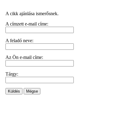
A cikk ajánlása ismerősnek.
A címzett e-mail címe:
A feladó neve:
Az Ön e-mail címe:
Tárgy:
Küldés
Mégse