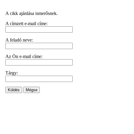
A cikk ajánlása ismerősnek.
A címzett e-mail címe:
A feladó neve:
Az Ön e-mail címe:
Tárgy:
Küldés
Mégse