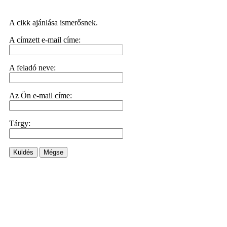
A cikk ajánlása ismerősnek.
A címzett e-mail címe:
A feladó neve:
Az Ön e-mail címe:
Tárgy:
Küldés
Mégse