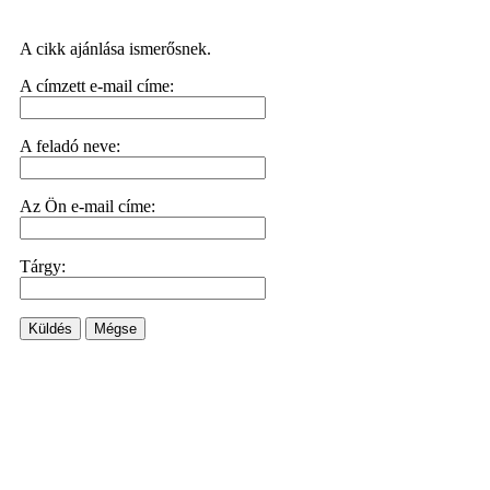
A cikk ajánlása ismerősnek.
A címzett e-mail címe:
A feladó neve:
Az Ön e-mail címe:
Tárgy:
Küldés
Mégse