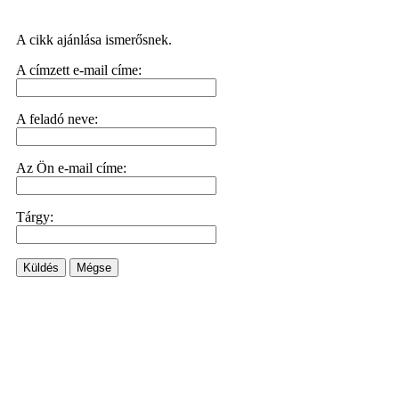
A cikk ajánlása ismerősnek.
A címzett e-mail címe:
A feladó neve:
Az Ön e-mail címe:
Tárgy:
Küldés
Mégse