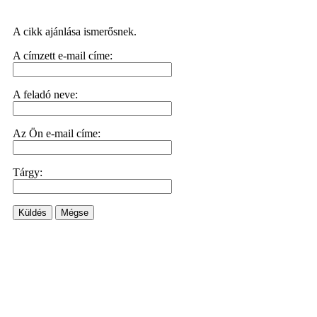
A cikk ajánlása ismerősnek.
A címzett e-mail címe:
A feladó neve:
Az Ön e-mail címe:
Tárgy:
Küldés
Mégse