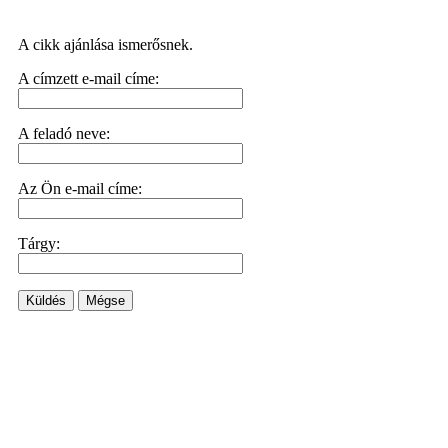
A cikk ajánlása ismerősnek.
A címzett e-mail címe:
A feladó neve:
Az Ön e-mail címe:
Tárgy:
Küldés
Mégse